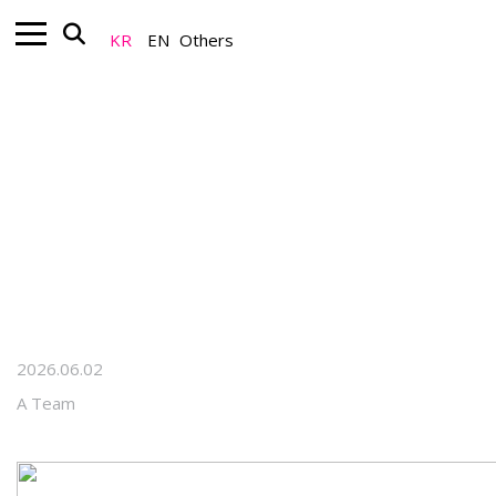
KR
EN
Others
Art+_Art Spectrum
《Living Geometry 2026 · 생동 기
하학》인간·기술·생태·데이터의 교차
점: 도시는 어떻게 살아 있는 기하학이 되
는가
2026.06.02
A Team