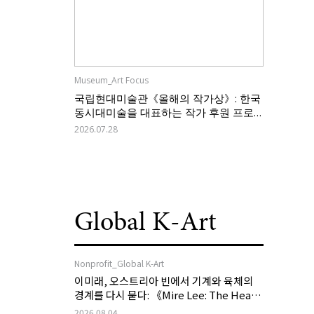
Museum_Art Focus
국립현대미술관《올해의 작가상》: 한국
동시대미술을 대표하는 작가 후원 프로
그램의 역할과 과제
2026.07.28
Global K-Art
Nonprofit_Global K-Art
이미래, 오스트리아 빈에서 기계와 육체의
경계를 다시 묻다: 《Mire Lee: The Heart
of My Machine is Golden Lead》
2026.08.04