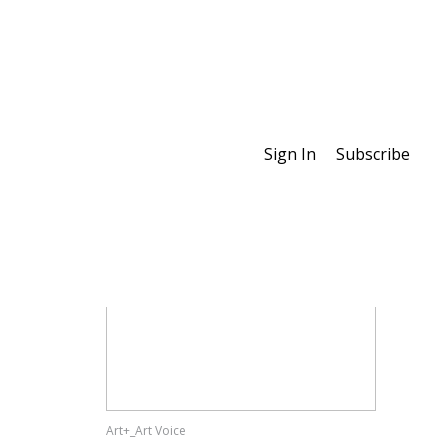
Sign In
Subscribe
Special Features
Art+_Art Voice