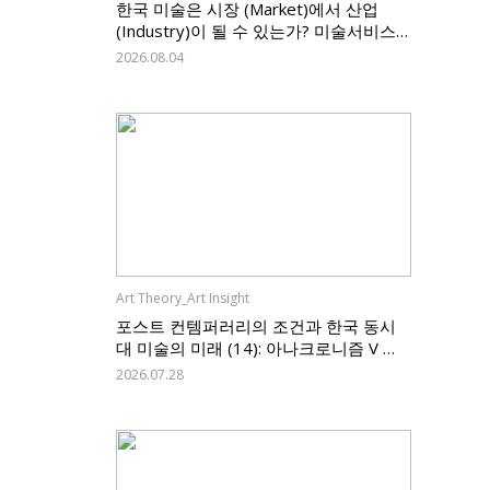
한국 미술은 시장 (Market)에서 산업
(Industry)이 될 수 있는가? 미술서비스
업 신고제가 던지는 질문, 그리고 한국 미
2026.08.04
술의 과제
Art Theory_Art Insight
포스트 컨템퍼러리의 조건과 한국 동시
대 미술의 미래 (14): 아나크로니즘 V —
한국 미술은 무엇을 남기고 무엇을 바꿀
2026.07.28
것인가