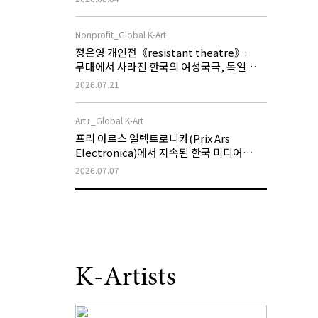
Nonprofit_Global K-Art
정은영 개인전《resistant theatre》:
무대에서 사라진 한국의 여성국극, 독일
슈투트가르트에서 새로운 저항의 무대로
2026.07.21
확장되다
Art+_Global K-Art
프리 아르스 일렉트로니카(Prix Ars
Electronica)에서 지속된 한국 미디어
아트의 국제적 성과
2026.07.07
K-Artists