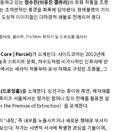
활동하고 있는
정수진(이유진 갤러리)
의 회화 작품을 조명
하는 초자연적인 풍경을 화폭에 담아왔다. 정체불명의 기이
은 도상적 이미지들인 다차원적 생물로 전개되어 왔다.
합재료, 콜라주, 71x74cm. ©작가 및 드로잉룸 갤러리
ore | Parcel)
가 소개된다. 사이드코어는 2012년에
미술과 스트리트 문화, 하수도처럼 비가시적인 인프라에 반
울에서는 세라믹 작품부터 공사 자재로 구성된 조형물, 그
(드로잉룸)
를 소개한다. 임선구는 종이와 흑연, 폐자재를
 프리즈 서울에서는 철거된 할머니 집의 잔해를 활용한 설
er the Premise of Extinction〉을 공개한다.
의 ‘내장,’ 즉 내부를 노출시키거나 새로운 형태로 부서지
선보인다. 작가는 사변적 서사에 특별한 관심을 기울이며,