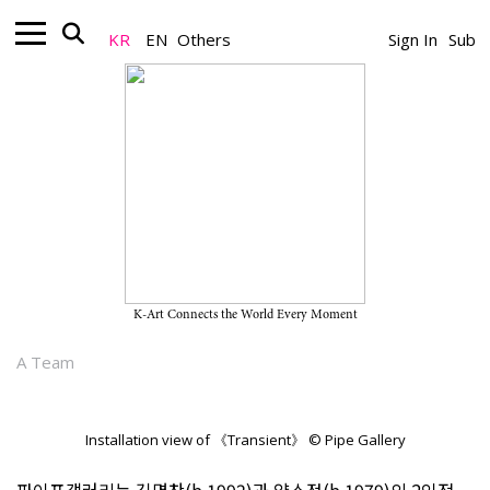
KR
EN
Others
Sign In
Sub
Gallery_Exhibition
김명찬 · 양소정 2인전 “Transient”
2026년 7월 1일까지 파이프갤러리에서
개최
K-Art Connects the World Every Moment
2026.06.09
A Team
Installation view of 《Transient》 © Pipe Gallery