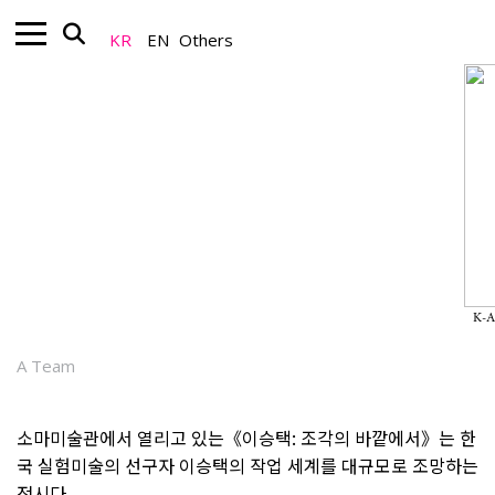
KR
EN
Others
Museum_Art Focus
이승택의 "비조각(Non-Sculpture)",
한국적 모더니즘의 한계를 넘다 - 소마미
술관《이승택: 조각의 바깥에서》
K-A
2026.06.02
A Team
소마미술관에서 열리고 있는《이승택: 조각의 바깥에서》는 한
국 실험미술의 선구자 이승택의 작업 세계를 대규모로 조망하는
전시다.