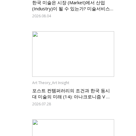
한국 미술은 시장 (Market)에서 산업
(Industry)이 될 수 있는가? 미술서비스
업 신고제가 던지는 질문, 그리고 한국 미
2026.08.04
술의 과제
Art Theory_Art Insight
포스트 컨템퍼러리의 조건과 한국 동시
대 미술의 미래 (14): 아나크로니즘 V —
한국 미술은 무엇을 남기고 무엇을 바꿀
2026.07.28
것인가