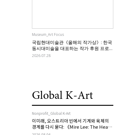
Museum_Art Focus
국립현대미술관《올해의 작가상》: 한국
동시대미술을 대표하는 작가 후원 프로
그램의 역할과 과제
2026.07.28
Global K-Art
Nonprofit_Global K-Art
이미래, 오스트리아 빈에서 기계와 육체의
경계를 다시 묻다: 《Mire Lee: The Heart
of My Machine is Golden Lead》
2026.08.04