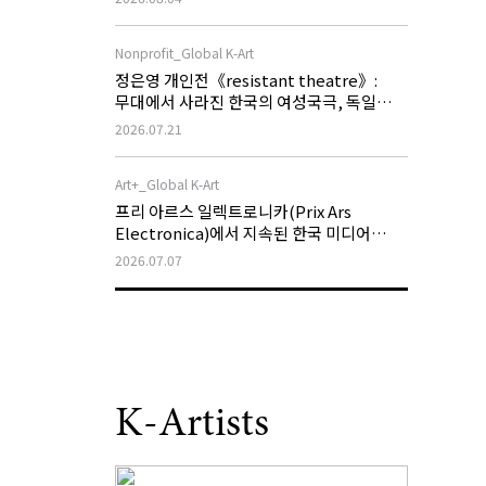
Nonprofit_Global K-Art
정은영 개인전《resistant theatre》:
무대에서 사라진 한국의 여성국극, 독일
슈투트가르트에서 새로운 저항의 무대로
2026.07.21
확장되다
Art+_Global K-Art
프리 아르스 일렉트로니카(Prix Ars
Electronica)에서 지속된 한국 미디어
아트의 국제적 성과
2026.07.07
K-Artists