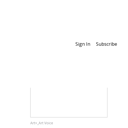
Sign In
Subscribe
Special Features
Art+_Art Voice