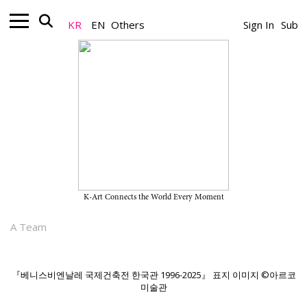
KR
EN
Others
Sign In
Sub
Biennale_News
한국관 30주년 기념 아카이브 북 『베니
스비엔날레 국제건축전 한국관 1996-
2025』 발간
K-Art Connects the World Every Moment
2025.06.17
A Team
『베니스비엔날레 국제건축전 한국관 1996-2025』 표지 이미지 ©아르코
미술관