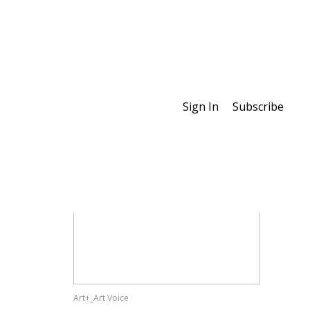
Sign In
Subscribe
Special Features
Art+_Art Voice