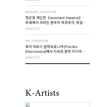
Nonprofit_Global K-Art
정은영 개인전《resistant theatre》:
무대에서 사라진 한국의 여성국극, 독일
슈투트가르트에서 새로운 저항의 무대로
2026.07.21
확장되다
Art+_Global K-Art
프리 아르스 일렉트로니카(Prix Ars
Electronica)에서 지속된 한국 미디어
아트의 국제적 성과
2026.07.07
K-Artists