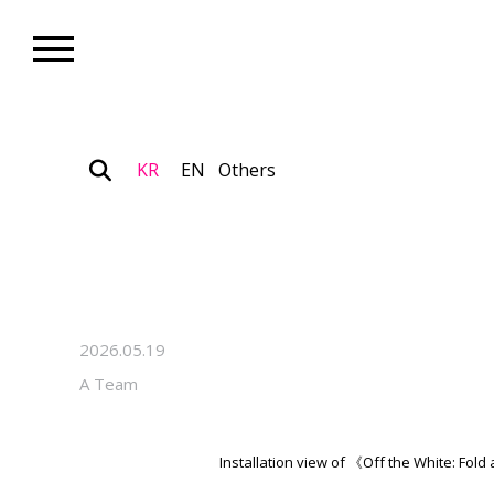
KR
EN
Others
Museum_Exhibition
김동희 · 우한나 2인전 “오프 더 화이
까지 일민미술관에서 개최
2026.05.19
A Team
Installation view of 《Off the White: Fo