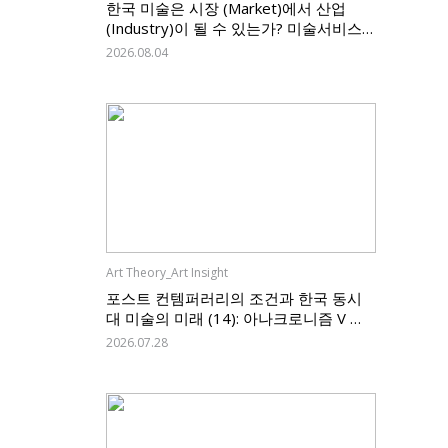
한국 미술은 시장 (Market)에서 산업
(Industry)이 될 수 있는가? 미술서비스
업 신고제가 던지는 질문, 그리고 한국 미
2026.08.04
술의 과제
Art Theory_Art Insight
포스트 컨템퍼러리의 조건과 한국 동시
대 미술의 미래 (14): 아나크로니즘 V —
한국 미술은 무엇을 남기고 무엇을 바꿀
2026.07.28
것인가