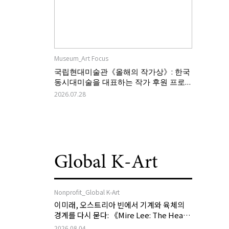
Museum_Art Focus
국립현대미술관《올해의 작가상》: 한국
동시대미술을 대표하는 작가 후원 프로
그램의 역할과 과제
2026.07.28
Global K-Art
Nonprofit_Global K-Art
이미래, 오스트리아 빈에서 기계와 육체의
경계를 다시 묻다: 《Mire Lee: The Heart
of My Machine is Golden Lead》
2026.08.04