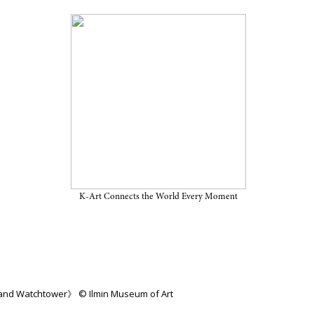
트: 주름과 망루” 2026년 7월 12일
K-Art Connects the World Every Moment
ld and Watchtower》 © Ilmin Museum of Art