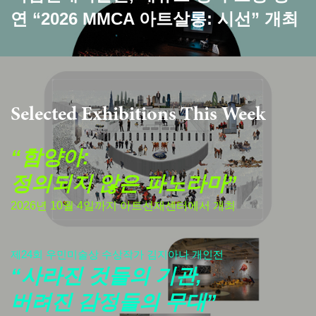
연 “2026 MMCA 아트살롱: 시선” 개최
Selected Exhibitions This Week
“함양아:
정의되지 않은 파노라마”
2026년 10월 4일까지 아트선재센터에서 개최
제24회 우민미술상 수상작가 김지아나 개인전
“사라진 것들의 기관,
버려진 감정들의 무대”