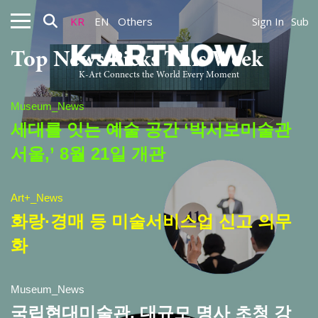
KR
EN
Others
Sign In
Sub
Top News Picks This Week
K-Art Connects the World Every Moment
Museum_News
세대를 잇는 예술 공간 ‘박서보미술관
서울,’ 8월 21일 개관
Art+_News
화랑·경매 등 미술서비스업 신고 의무
화
Museum_News
국립현대미술관, 대규모 명사 초청 강