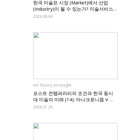
한국 미술은 시장 (Market)에서 산업
(Industry)이 될 수 있는가? 미술서비스
업 신고제가 던지는 질문, 그리고 한국 미
2026.08.04
술의 과제
Art Theory_Art Insight
포스트 컨템퍼러리의 조건과 한국 동시
대 미술의 미래 (14): 아나크로니즘 V —
한국 미술은 무엇을 남기고 무엇을 바꿀
2026.07.28
것인가