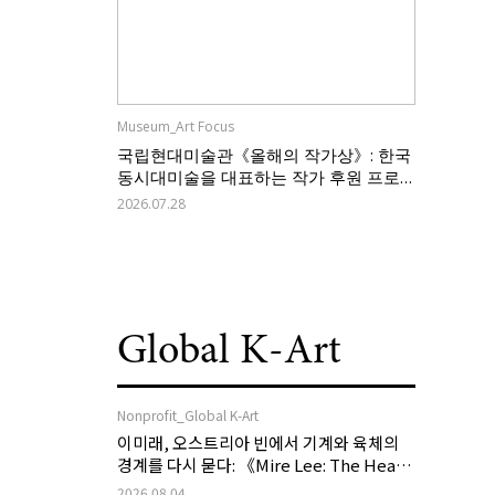
Museum_Art Focus
국립현대미술관《올해의 작가상》: 한국
동시대미술을 대표하는 작가 후원 프로
그램의 역할과 과제
2026.07.28
Global K-Art
Nonprofit_Global K-Art
이미래, 오스트리아 빈에서 기계와 육체의
경계를 다시 묻다: 《Mire Lee: The Heart
of My Machine is Golden Lead》
2026.08.04