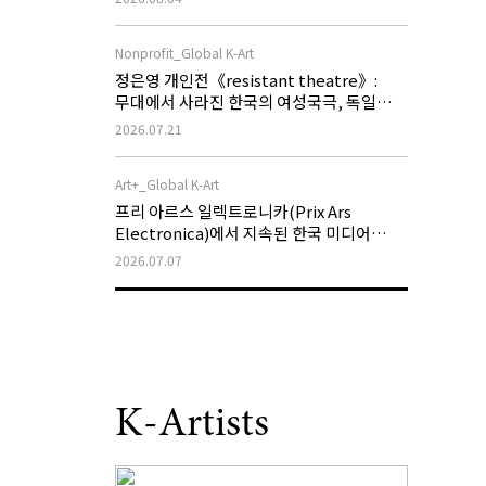
Nonprofit_Global K-Art
정은영 개인전《resistant theatre》:
무대에서 사라진 한국의 여성국극, 독일
슈투트가르트에서 새로운 저항의 무대로
2026.07.21
확장되다
Art+_Global K-Art
프리 아르스 일렉트로니카(Prix Ars
Electronica)에서 지속된 한국 미디어
아트의 국제적 성과
2026.07.07
K-Artists