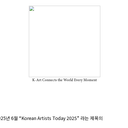
n Artists Today 2025” ― 세계가
K-Art Connects the World Every Moment
년 6월 “Korean Artists Today 2025” 라는 제목의