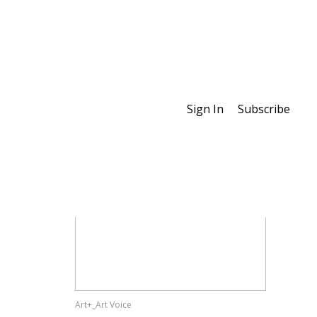
Sign In
Subscribe
Special Features
Art+_Art Voice