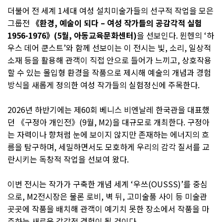
더불어 전 세계 1세대 여성 설치미술가들의 선구적 작업을 모은
그룹전
《환경, 예술이 되다 – 여성 작가들의 공감각적 실험
1956-1976》(5월, 아동교육문화센터)
을 선보인다. 뮌헨의 ‘하
우스 데어 쿤스트’와 함께 선보이는 이 전시는 빛, 소리, 일상적
소재 등을 활용해 관객이 직접 안으로 들어가 느끼고, 상호작용
할 수 있는 몰입형 환경을 작품으로 제시해 예술의 개념과 경험
방식을 새롭게 정의한 여성 작가들의 실험정신에 주목한다.
2026년 하반기에는 제60회 베니스 비엔날레 한국관을 대표했
던 《구정아 개인전》(9월, M2)을 대규모로 개최한다. 구정아
는 자력이나 향처럼 눈에 보이지 않지만 존재하는 에너지의 흐
름을 탐구하며, 세밀하면서도 모호하게 우리의 감각 질서를 교
란시키는 독창적 작업을 선보여 왔다.
이번 전시는 작가가 구축한 개념 세계 ‘우쓰(OUSSS)’를 중심
으로, M2전시장은 물론 로비, 벽 뒤, 고미술품 사이 등 미술관
곳곳에 작품을 배치해 관객이 예기치 못한 장소에서 작품을 마
주하는 새로운 감각적 경험이 될 것이다.