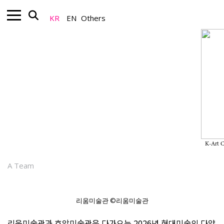
KR
EN
Others
Museum_News
미술사적 재조명과 동시대 현장이 역동적
으로 교차하는 2026년 리움/호암미술관
전시계획
K-Art 
2025.12.09
A Team
리움미술관 ©리움미술관
리움미술관과 호암미술관은 다가오는 2026년 현대미술의 다양