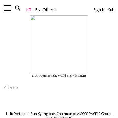
KR
EN
Others
Sign In
Sub
Collection_Art Focus
세계 200대 컬렉터 명단에 들어간 한국
컬렉터, 이제는 ‘누구’ 보다는 ‘왜’를 궁
금해해야 할 때
K-Art Connects the World Every Moment
2022.10.17
A Team
Left: Portrait of Suh Kyung-bae, Chairman of AMOREPACIFIC Group.