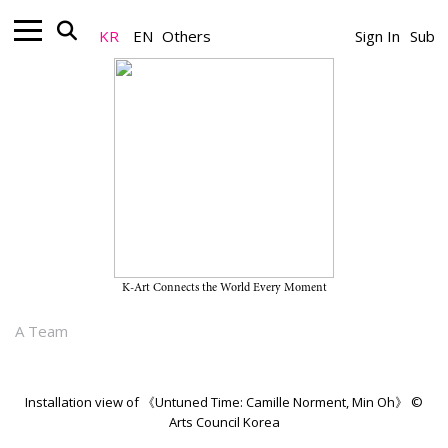
KR
EN
Others
Sign In
Sub
Museum_Exhibition
“어긋난 파동, 흔들리는 시간: 오민, 카밀
노먼트” 2026년 7월 19일까지 아르코
미술관에서 개최
K-Art Connects the World Every Moment
2026.06.02
A Team
Installation view of 《Untuned Time: Camille Norment, Min Oh》 ©
Arts Council Korea