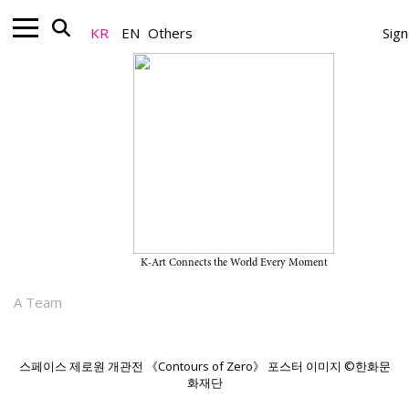
KR
EN
Others
Sign
Nonprofit_News
한화문화재단, 뉴욕 문화예술 중심지 트
라이베카에 비영리 전시공간 '스페이스
제로원' 개관
K-Art Connects the World Every Moment
2025.11.11
A Team
스페이스 제로원 개관전 《Contours of Zero》 포스터 이미지 ©한화문
화재단